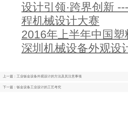
设计引领·跨界创新 -
程机械设计大赛
2016年上半年中国
深圳机械设备外观设
上一篇：
工业钣金设备外观设计的方法及其注意事项
下一篇：
钣金设备工业设计的工艺考究