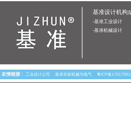
基准设计机构
-基准工业设计
-基准机械设计
友情链接 :
工业设计公司
基准非标机械与电气
粤ICP备1701789