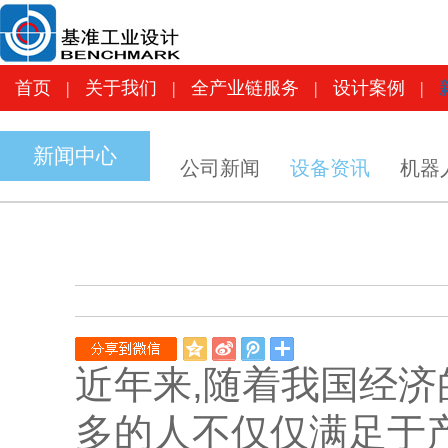
首页
|
关于我们
|
全产业链服务
|
设计案
首页
|
关于我们
|
全产业链服务
|
设计案例
|
新闻中心
公司新闻
设备资讯
机器
QQ
新
腾
空
浪
讯
近年来,随着我国经济
间
微
微
博
博
多的人不仅仅满足于